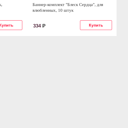
к,
Баннер-комплект "Блеск Сердца", для
Ба
влюбленных, 10 штук
шт
334
Р
1