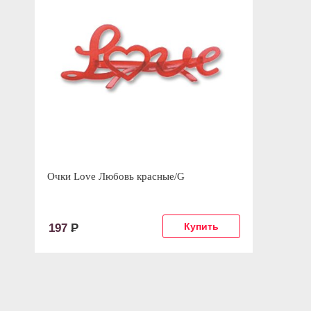
Очки Love Любовь красные/G
197
Р