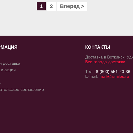
1
2
Вперед >
РМАЦИЯ
КОНТАКТЫ
Доставка в Воткинск, У
Все города доставки
и доставка
 и акции
Тел.:
8 (800) 551-20-36
E-mail:
mail@ismiles.ru
ы
ательское соглашение