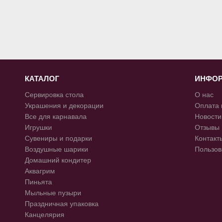
КАТАЛОГ
ИНФО
Сервировка стола
О нас
Украшения и декорации
Оплата 
Все для карнавала
Новости
Игрушки
Отзывы
Сувениры и подарки
Контакт
Воздушные шарики
Пользов
Домашний кондитер
Аквагрим
Пиньята
Мыльные пузыри
Праздничная упаковка
Канцелярия